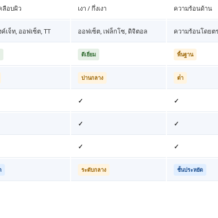
เคลือบผิว
เงา / กึ่งเงา
ความร้อนด้าน
ิงค์เจ็ท, ออฟเซ็ต, TT
ออฟเซ็ต, เฟล็กโซ, ดิจิตอล
ความร้อนโดยตรง
ดีเยี่ยม
พื้นฐาน
ปานกลาง
ต่ํา
✓
✓
✓
✓
✓
✓
ด
ระดับกลาง
ชั้นประหยัด