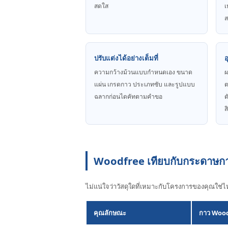
สดใส
เ
ปรับแต่งได้อย่างเต็มที่
ความกว้างม้วนแบบกําหนดเอง ขนาด
ผ
แผ่น เกรดกาว ประเภทซับ และรูปแบบ
ต
ฉลากก่อนไดคัทตามคําขอ
ต
ส
Woodfree เทียบกับกระดาษกา
ไม่แน่ใจว่าวัสดุใดที่เหมาะกับโครงการของคุณใช่
คุณลักษณะ
กาว Woo