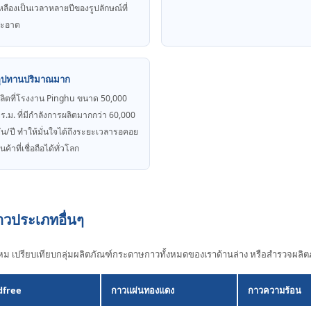
หลืองเป็นเวลาหลายปีของรูปลักษณ์ที่
สะอาด
อุปทานปริมาณมาก
ลิตที่โรงงาน Pinghu ขนาด 50,000
ร.ม. ที่มีกําลังการผลิตมากกว่า 60,000
ัน/ปี ทําให้มั่นใจได้ถึงระยะเวลารอคอย
ินค้าที่เชื่อถือได้ทั่วโลก
วประเภทอื่นๆ
ไหม เปรียบเทียบกลุ่มผลิตภัณฑ์กระดาษกาวทั้งหมดของเราด้านล่าง หรือสํารวจผลิต
dfree
กาวแผ่นทองแดง
กาวความร้อน