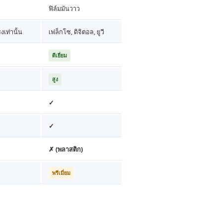
ฟิล์มมันวาว
เท่านั้น
เฟล็กโซ, ดิจิตอล, ยูวี
ดีเยี่ยม
สูง
✓
✓
✗ (พลาสติก)
พรีเมี่ยม