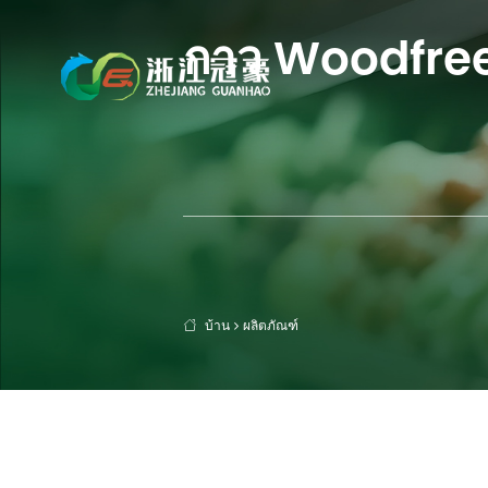
กาว Woodfre
บ้าน
ผลิตภัณฑ์
