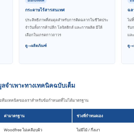
อเนกประสงค์
อีโ
กระดาษไร้สารสนเทศ
ฉล
ประสิทธิภาพที่สมดุลสําหรับการติดฉลากในชีวิตประ
ไม่
จําวันทั้งการค้าปลีก โลจิสติกส์ และการผลิต มีให้
รับ
เลือกในเกรดกาวถาวร
และ
ดู→ผลิตภัณฑ์
ดู→
ลจําเพาะทางเทคนิคฉบับเต็ม
ต่อทีมเทคนิคของเราสําหรับข้อกําหนดที่ไม่ได้มาตรฐาน
ค่ามาตรฐาน
ช่วงที่กําหนดเอง
Woodfree ไม่เคลือบผิว
ไม่มีไม้ / กึ่งเงา