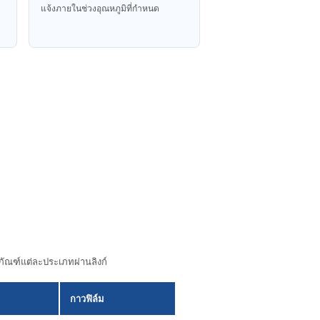
แจ้งภายในช่วงอุณหภูมิที่กําหนด
ภัณฑ์แต่ละประเภทผ่านลิงก์
กาวฟิล์ม