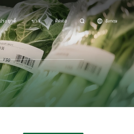
ระยุกต์
ข่าว
ติดต่อ
อังกฤษ

