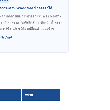
ค ช้อยส์
ากกระดาษ Woodfree ที่ถอดออกได้
ทิ้งสารตกค้างหลังการนําออก เหมาะอย่างยิ่งสําห
การกําหนดราคา โลจิสติกส์ การปิดผนึกชั่วคราว
การใช้งานใดๆ ที่ต้องเปลี่ยนตําแหน่งซ้ําๆ
ผลิตภัณฑ์
หน่วย
—