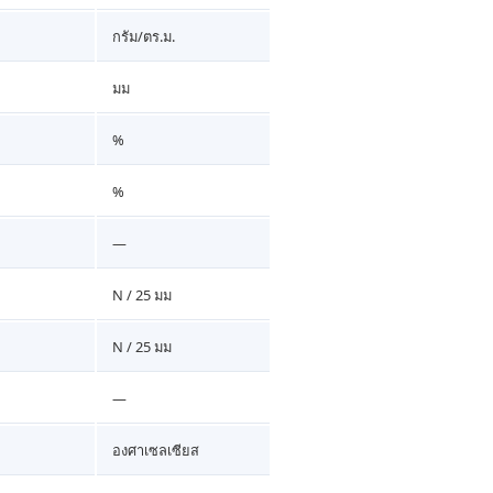
กรัม/ตร.ม.
มม
%
%
—
N / 25 มม
N / 25 มม
—
องศาเซลเซียส