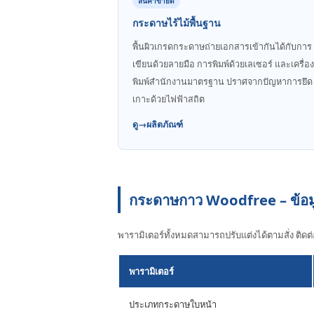
สินค้าขายดี
กระดาษไร้ไม้พื้นฐาน
พื้นผิวเกรดกระดาษถ่ายเอกสารเข้ากันได้กับการ
เขียนด้วยลายมือ การพิมพ์ด้วยเลเซอร์ และเครื่อง
พิมพ์สํานักงานมาตรฐาน ปราศจากปัญหาการยึด
เกาะด้วยไฟฟ้าสถิต
ดู→ผลิตภัณฑ์
กระดาษกาว Woodfree – ข้อมู
พารามิเตอร์ทั้งหมดสามารถปรับแต่งได้ตามสั่ง ติด
พารามิเตอร์
ประเภทกระดาษใบหน้า