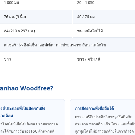
1 000 มม
20 – 1 050
76 มม. (3 นิ้ว)
40 / 76 มม
A4 (210 × 297 มม.)
ขนาดตัดใดก็ได้
เลเซอร์ · $$ อิงค์เจ็ท · ออฟเซ็ต · การถ่ายเทความร้อน · เฟล็กโซ
ขาว
ขาว / ครีม / สี
Guanhao Woodfree?
งค์ประกอบที่เป็นมิตรกับสิ่ง
การยึดเกาะที่เชื่อถือได้
แวดล้อม
กาวอะคริลิกประสิทธิภาพสูงยึดติดกับ
ําโดยไม่มีเยื่อไม้เชิงกล ปราศจากกรด
กระดาษ พลาสติก แก้ว โลหะ และพื้นผิ
ละได้รับการรับรอง FSC ต้านทานสี
ลูกฟูกโดยไม่มีสารตกค้างในการกําจัด